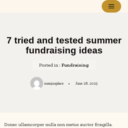
Skip
to
content
7 tried and tested summer
fundraising ideas
Posted in :
Fundraising
manjusplace
June 28, 2025
Donec ullamcorper nulla non metus auctor fringilla.